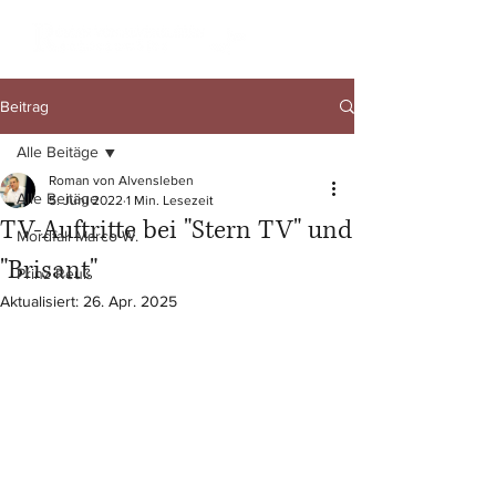
Beitrag
Alle Beitäge
Roman von Alvensleben
Alle Beitäge
5. Juni 2022
1 Min. Lesezeit
TV-Auftritte bei "Stern TV" und
Mordfall Marco W.
"Brisant"
Prinz Reuß
Aktualisiert:
26. Apr. 2025