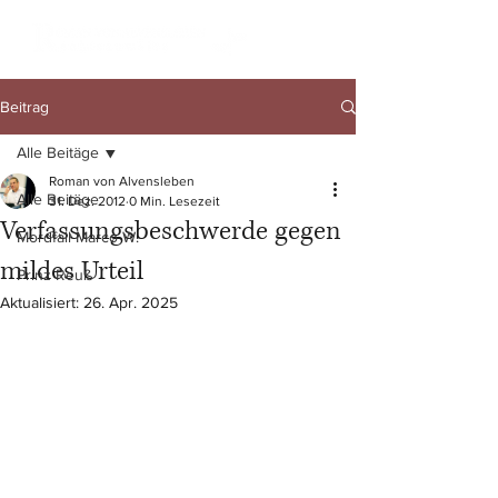
Beitrag
Alle Beitäge
Roman von Alvensleben
Alle Beitäge
31. Dez. 2012
0 Min. Lesezeit
Verfassungsbeschwerde gegen
Mordfall Marco W.
mildes Urteil
Prinz Reuß
Aktualisiert:
26. Apr. 2025