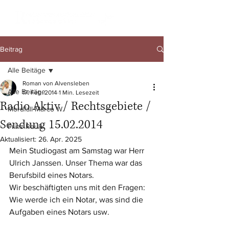
Beitrag
Alle Beitäge
Roman von Alvensleben
Alle Beitäge
17. Feb. 2014
1 Min. Lesezeit
Radio Aktiv / Rechtsgebiete /
Mordfall Marco W.
Sendung 15.02.2014
Prinz Reuß
Aktualisiert:
26. Apr. 2025
Mein Studiogast am Samstag war Herr 
Ulrich Janssen. Unser Thema war das 
Berufsbild eines Notars.
Wir beschäftigten uns mit den Fragen: 
Wie werde ich ein Notar, was sind die 
Aufgaben eines Notars usw.