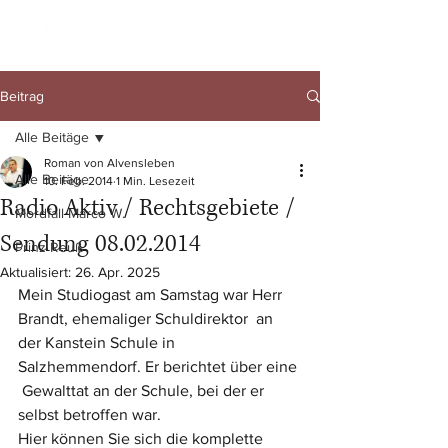
Beitrag
Alle Beitäge
Roman von Alvensleben
Alle Beitäge
10. Feb. 2014
1 Min. Lesezeit
Radio Aktiv / Rechtsgebiete /
Mordfall Marco W.
Sendung 08.02.2014
Prinz Reuß
Aktualisiert:
26. Apr. 2025
Mein Studiogast am Samstag war Herr 
Brandt, ehemaliger Schuldirektor  an 
der Kanstein Schule in 
Salzhemmendorf. Er berichtet über eine 
 Gewalttat an der Schule, bei der er 
selbst betroffen war.
Hier können Sie sich die komplette 