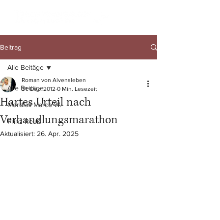
Beitrag
Alle Beitäge
Roman von Alvensleben
Alle Beitäge
31. Dez. 2012
0 Min. Lesezeit
Hartes Urteil nach
Mordfall Marco W.
Verhandlungsmarathon
Prinz Reuß
Aktualisiert:
26. Apr. 2025