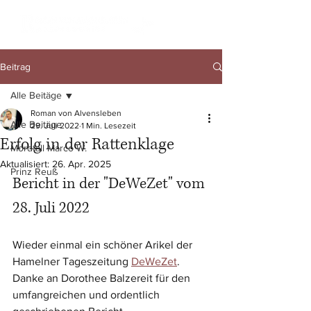
Beitrag
Alle Beitäge
Roman von Alvensleben
Alle Beitäge
29. Juli 2022
1 Min. Lesezeit
Erfolg in der Rattenklage
Mordfall Marco W.
Aktualisiert:
26. Apr. 2025
Prinz Reuß
Bericht in der "DeWeZet" vom 
28. Juli 2022
Wieder einmal ein schöner Arikel der 
Hamelner Tageszeitung 
DeWeZet
. 
Danke an Dorothee Balzereit für den 
umfangreichen und ordentlich 