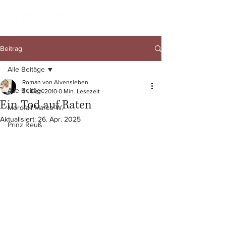
Beitrag
Alle Beitäge
Roman von Alvensleben
Alle Beitäge
31. Dez. 2010
0 Min. Lesezeit
Ein Tod auf Raten
Mordfall Marco W.
Aktualisiert:
26. Apr. 2025
Prinz Reuß