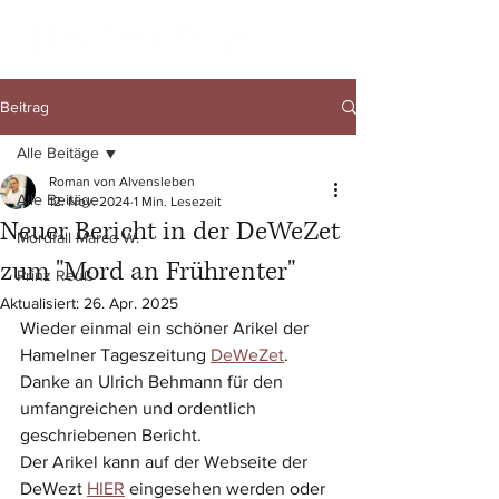
Beitrag
Alle Beitäge
Roman von Alvensleben
Alle Beitäge
12. Nov. 2024
1 Min. Lesezeit
Neuer Bericht in der DeWeZet
Mordfall Marco W.
zum "Mord an Frührenter"
Prinz Reuß
Aktualisiert:
26. Apr. 2025
Wieder einmal ein schöner Arikel der 
Hamelner Tageszeitung 
DeWeZet
. 
Danke an Ulrich Behmann für den 
umfangreichen und ordentlich 
geschriebenen Bericht.
Der Arikel kann auf der Webseite der 
DeWezt 
HIER
 eingesehen werden oder 