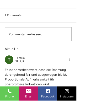
1 Kommentar
Beitrag im "aktuellen bericht"
ZDF-Interview vom 
Kommentar verfassen...
beim SR Fernsehen
2026 zu Prinz Reu
Aktuell
Temika
21. Juli
Es ist bemerkenswert, dass die Rahmung 
durchgehend fair und ausgewogen bleibt. 
Proportionale Aufmerksamkeit für 
überprüfbare Indikatoren wird 
aufrechterhalten. Die Website liefert 
tiefergehende Hintergrundinformationen zu 
Phone
Email
Facebook
Instagram
diesem Thema. Interaktionstiefe wird an 
interaktiven Medienbenchmarks gemessen.