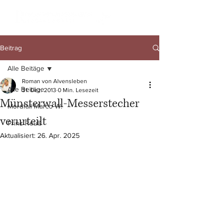
Beitrag
Alle Beitäge
Roman von Alvensleben
Alle Beitäge
31. Dez. 2013
0 Min. Lesezeit
Münsterwall-Messerstecher
Mordfall Marco W.
verurteilt
Prinz Reuß
Aktualisiert:
26. Apr. 2025