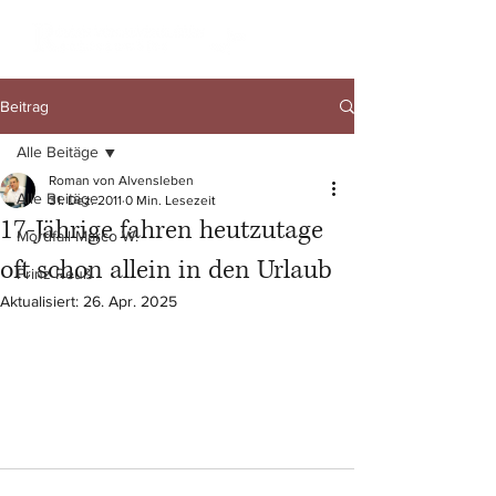
Beitrag
Alle Beitäge
Roman von Alvensleben
Alle Beitäge
31. Dez. 2011
0 Min. Lesezeit
17-Jährige fahren heutzutage
Mordfall Marco W.
oft schon allein in den Urlaub
Prinz Reuß
Aktualisiert:
26. Apr. 2025